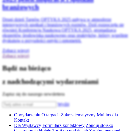
branżowych
Drugi dzień Targów OPTYKA 2025 upływa w atmosferze
intensywnych spotkań i branżowych rozmów. Dziś rozpoczęła się
również Konferencja Naukowa OPTYKA 2025, gromadząca
ekspertów środowiska naukowego oraz praktyków, którzy wspólnie
dyskutują o przyszłości optyki i optometrii.
Zobacz więcej
Zobacz więcej
Bądź na bieżąco
z nadchodzącymi wydarzeniami
Zapisz się do naszego newslettera
Wyślij
O wydarzeniu
O targach
Zakres tematyczny
Multimedia
Kontakt
Dla Wystawcy
Formularz kontaktowy
Zbuduj stoisko
Gastronomia
Hotele
Targi po godzinach
Zamów personel