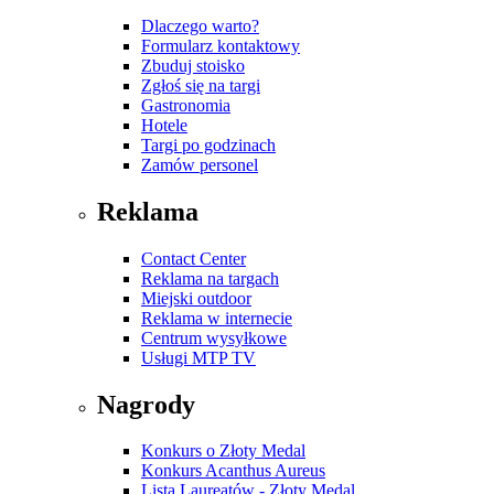
Dlaczego warto?
Formularz kontaktowy
Zbuduj stoisko
Zgłoś się na targi
Gastronomia
Hotele
Targi po godzinach
Zamów personel
Reklama
Contact Center
Reklama na targach
Miejski outdoor
Reklama w internecie
Centrum wysyłkowe
Usługi MTP TV
Nagrody
Konkurs o Złoty Medal
Konkurs Acanthus Aureus
Lista Laureatów - Złoty Medal