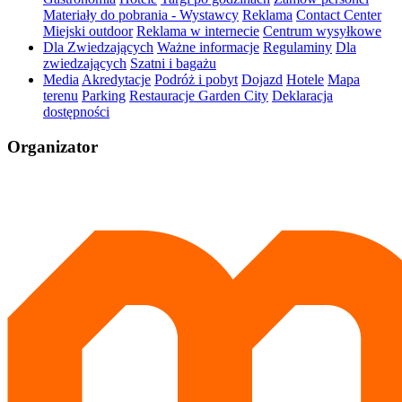
Materiały do pobrania - Wystawcy
Reklama
Contact Center
Miejski outdoor
Reklama w internecie
Centrum wysyłkowe
Dla Zwiedzających
Ważne informacje
Regulaminy
Dla
zwiedzających
Szatni i bagażu
Media
Akredytacje
Podróż i pobyt
Dojazd
Hotele
Mapa
terenu
Parking
Restauracje Garden City
Deklaracja
dostępności
Organizator