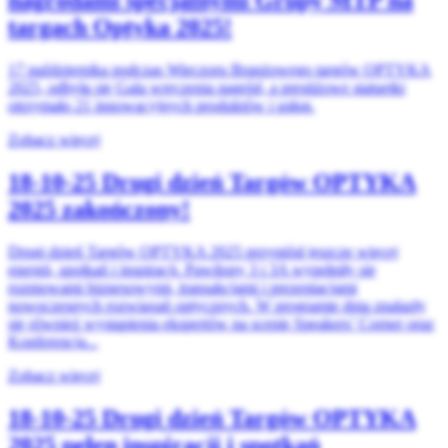
nagrodami specjalnymi Grupy MTP na
targach Optyka 2025!
17 października podczas Wieczoru Branżowego targów OPTYKA
2025, odbyła się Gala wręczenia nagród, a prestiżowe statuetki
otrzymało 21 innowacyjnych produktów i usług.
Zobacz więcej
18-10-25
Drugi dzień Targów OPTYKA
2025 zakończony!
Drugi dzień Targów OPTYKA 2025 przyniósł jeszcze więcej
energii, spotkań i inspiracji. Pawilony 3 i 3A wypełniły się
rozmowami biznesowymi, transakcjami i prezentacjami
nowoczesnych rozwiązań optycznych. W programie dnia znalazły
się również wystąpienia ekspertów na scenie Speakers’ Corner oraz
Konferencja...
Zobacz więcej
18-10-25
Drugi dzień Targów OPTYKA
2025 pełen inspiracji i spotkań