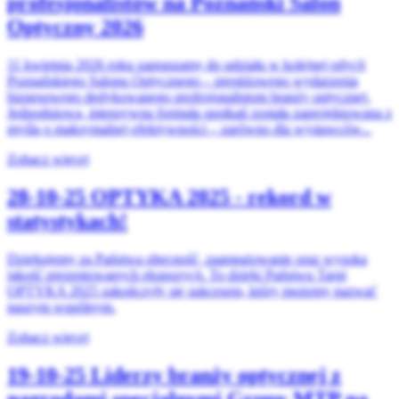
profesjonalistów na Poznański Salon
Optyczny 2026
11 kwietnia 2026 roku zapraszamy do udziału w kolejnej edycji
Poznańskiego Salonu Optycznego – prestiżowego wydarzenia
biznesowego dedykowanego profesjonalistom branży optycznej.
Jednodniowa, intensywna formuła spotkań została zaprojektowana z
myślą o maksymalnej efektywności – zarówno dla wystawców...
Zobacz więcej
28-10-25
OPTYKA 2025 - rekord w
statystykach!
Dziękujemy za Państwa obecność, zaangażowanie oraz wysoką
jakość prezentowanych ekspozycji. To dzięki Państwu Targi
OPTYKA 2025 zakończyły się sukcesem, który możemy nazwać
naszym wspólnym.
Zobacz więcej
19-10-25
Liderzy branży optycznej z