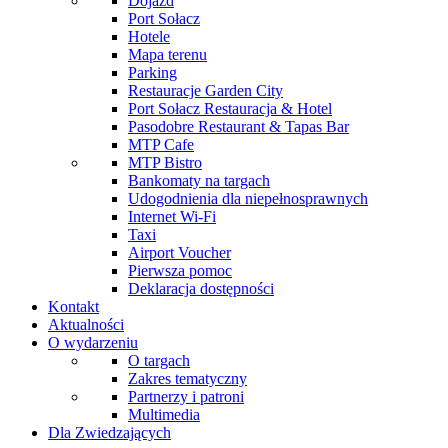
Dojazd
Port Sołacz
Hotele
Mapa terenu
Parking
Restauracje Garden City
Port Sołacz Restauracja & Hotel
Pasodobre Restaurant & Tapas Bar
MTP Cafe
MTP Bistro
Bankomaty na targach
Udogodnienia dla niepełnosprawnych
Internet Wi-Fi
Taxi
Airport Voucher
Pierwsza pomoc
Deklaracja dostępności
Kontakt
Aktualności
O wydarzeniu
O targach
Zakres tematyczny
Partnerzy i patroni
Multimedia
Dla Zwiedzających