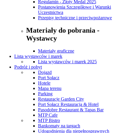
Regulamin - Złoty Medal 2025
Postanowienia Szczegółowe i Warunki
Uczestnictwa
Przepisy techniczne i przeciwpożarowe
Materiały do pobrania -
Wystawcy
Materiały graficzne
Lista wystawców i marek
Lista wystawców i marek 2025
Podróż i pobyt
Dojazd
Port Sołacz
Hotele
Mapa terenu
Parking
Restauracje Garden City
Port Sołacz Restauracja & Hotel
Pasodobre Restaurant & Tapas Bar
MTP Cafe
MTP Bistro
Bankomaty na targach
Udogodnienia dla niepełnosprawnych