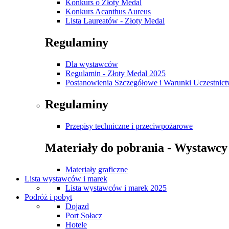
Konkurs o Złoty Medal
Konkurs Acanthus Aureus
Lista Laureatów - Złoty Medal
Regulaminy
Dla wystawców
Regulamin - Złoty Medal 2025
Postanowienia Szczegółowe i Warunki Uczestnic
Regulaminy
Przepisy techniczne i przeciwpożarowe
Materiały do pobrania - Wystawcy
Materiały graficzne
Lista wystawców i marek
Lista wystawców i marek 2025
Podróż i pobyt
Dojazd
Port Sołacz
Hotele