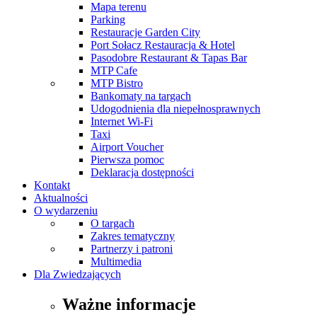
Mapa terenu
Parking
Restauracje Garden City
Port Sołacz Restauracja & Hotel
Pasodobre Restaurant & Tapas Bar
MTP Cafe
MTP Bistro
Bankomaty na targach
Udogodnienia dla niepełnosprawnych
Internet Wi-Fi
Taxi
Airport Voucher
Pierwsza pomoc
Deklaracja dostępności
Kontakt
Aktualności
O wydarzeniu
O targach
Zakres tematyczny
Partnerzy i patroni
Multimedia
Dla Zwiedzających
Ważne informacje