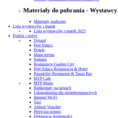
Materiały do pobrania - Wystawcy
Materiały graficzne
Lista wystawców i marek
Lista wystawców i marek 2025
Podróż i pobyt
Dojazd
Port Sołacz
Hotele
Mapa terenu
Parking
Restauracje Garden City
Port Sołacz Restauracja & Hotel
Pasodobre Restaurant & Tapas Bar
MTP Cafe
MTP Bistro
Bankomaty na targach
Udogodnienia dla niepełnosprawnych
Internet Wi-Fi
Taxi
Airport Voucher
Pierwsza pomoc
Deklaracja dostępności