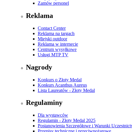
Zamów personel
Reklama
Contact Center
Reklama na targach
Miejski outdoor
Reklama w internecie
Centrum wysyłkowe
Usługi MTP TV
Nagrody
Konkurs o Złoty Medal
Konkurs Acanthus Aureus
Lista Laureatów - Złoty Medal
Regulaminy
Dla wystawców
Regulamin - Złoty Medal 2025
Postanowienia Szczegółowe i Warunki Uczestnic
Przepisy techniczne i przeciwpożarowe