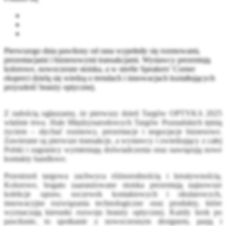
Pierwszego dnia pawilony od rana wypełniły się rozmowami,
prezentacjami i biznesowymi transakcjami. Wystawcy prezentują
kolorowe, nowoczesne stoiska, a w strefie Speakers’ Corner
eksperci dzielą się wiedzą o trendach i innowacjach kształtujących
przyszłość branży optycznej.
Z radością ogłaszamy, że pierwszy dzień Targów OPTYKA 2025
właśnie trwa. Hale Międzynarodowych Targów Poznańskich tętnią
życiem – słychać rozmowy, prezentacje i negocjacje biznesowe.
Zawierane są pierwsze transakcje, a wystawcy i zwiedzający z całej
Polski i zagranicy wymieniają doświadczenia oraz nawiązują nowe
kontakty handlowe.
Przestrzeń targowa zachwyca różnorodnością i kreatywnością.
Kolorowe, bogato zaaranżowane stoiska prezentują najnowsze
kolekcje opraw, soczewek kontaktowych i okularowych,
innowacyjne rozwiązania technologiczne oraz produkty, które
wyznaczają kierunki rozwoju branży optycznej. Każdy krok po
pawilonie, to spotkanie z nowoczesnym designem, pasją i