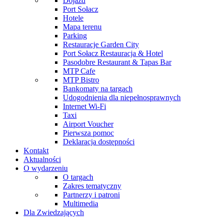
Dojazd
Port Sołacz
Hotele
Mapa terenu
Parking
Restauracje Garden City
Port Sołacz Restauracja & Hotel
Pasodobre Restaurant & Tapas Bar
MTP Cafe
MTP Bistro
Bankomaty na targach
Udogodnienia dla niepełnosprawnych
Internet Wi-Fi
Taxi
Airport Voucher
Pierwsza pomoc
Deklaracja dostępności
Kontakt
Aktualności
O wydarzeniu
O targach
Zakres tematyczny
Partnerzy i patroni
Multimedia
Dla Zwiedzających