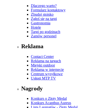
Dlaczego warto?
Formularz kontaktowy
Zbuduj stoisko
Zgłoś się na targi
Gastronomia
Hotele
Targi po godzinach
Zamów personel
Reklama
Contact Center
Reklama na targach
Miejski outdoor
Reklama w internecie
Centrum wysyłkowe
Usługi MTP TV
Nagrody
Konkurs o Złoty Medal
Konkurs Acanthus Aureus
Lista Laureatów - Złoty Medal