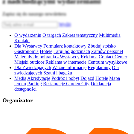
z nadchodzącymi wydarzeniami
Zapisz się do naszego newslettera
Wyślij
O wydarzeniu
O targach
Zakres tematyczny
Multimedia
Kontakt
Dla Wystawcy
Formularz kontaktowy
Zbuduj stoisko
Gastronomia
Hotele
Targi po godzinach
Zamów personel
Materiały do pobrania - Wystawcy
Reklama
Contact Center
Miejski outdoor
Reklama w internecie
Centrum wysyłkowe
Dla Zwiedzających
Ważne informacje
Regulaminy
Dla
zwiedzających
Szatni i bagażu
Media
Akredytacje
Podróż i pobyt
Dojazd
Hotele
Mapa
terenu
Parking
Restauracje Garden City
Deklaracja
dostępności
Organizator