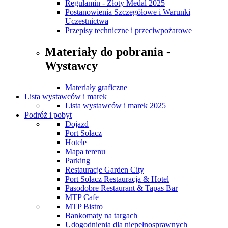
Regulamin - Złoty Medal 2025
Postanowienia Szczegółowe i Warunki
Uczestnictwa
Przepisy techniczne i przeciwpożarowe
Materiały do pobrania -
Wystawcy
Materiały graficzne
Lista wystawców i marek
Lista wystawców i marek 2025
Podróż i pobyt
Dojazd
Port Sołacz
Hotele
Mapa terenu
Parking
Restauracje Garden City
Port Sołacz Restauracja & Hotel
Pasodobre Restaurant & Tapas Bar
MTP Cafe
MTP Bistro
Bankomaty na targach
Udogodnienia dla niepełnosprawnych