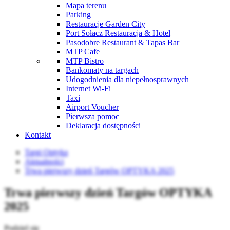
Mapa terenu
Parking
Restauracje Garden City
Port Sołacz Restauracja & Hotel
Pasodobre Restaurant & Tapas Bar
MTP Cafe
MTP Bistro
Bankomaty na targach
Udogodnienia dla niepełnosprawnych
Internet Wi-Fi
Taxi
Airport Voucher
Pierwsza pomoc
Deklaracja dostępności
Kontakt
Targi Optyka
Aktualności
Trwa pierwszy dzień Targów OPTYKA 2025
Trwa pierwszy dzień Targów OPTYKA
2025
Podziel się