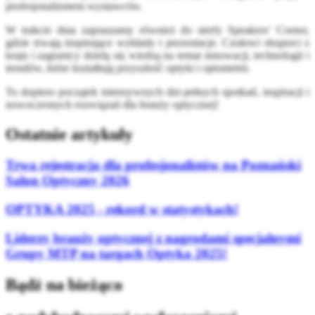
profesjonalizmem wystawców.
W trakcie dnia zapraszamy również do strefy Speakers’ Corner,
gdzie trwają inspirujące wykłady i prezentacje. Czołowi eksperci z
kraju i zagranicy dzielą się wiedzą na temat innowacji, technologii i
trendów, które kształtują przyszłość optyki i optometrii.
To dopiero początek intensywnych dni pełnych spotkań, inspiracji i
nowoczesnych rozwiązań dla branży optycznej!
Ostatnie artykuły
Trwa rejestracja dla profesjonalistów na Poznański
Salon Optyczny 2026
OPTYKA 2025 - rekord w statystykach!
Liderzy branży optycznej z nagrodami specjalnymi
Grupy MTP na targach Optyka 2025!
Bądź na bieżąco