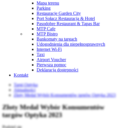
Mapa terenu
Parking
Restauracje Garden City
Port Sołacz Restauracja & Hotel
Pasodobre Restaurant & Tapas Bar
MTP Cafe
MTP Bistro
Bankomaty na targach
Udogodnienia dla niepełnosprawnych
Internet Wi-Fi
Taxi
Airport Voucher
Pierwsza pomoc
Deklaracja dostępności
Kontakt
Targi Optyka
Aktualności
Złoty Medal Wybór Konsumentów targów Optyka 2023
Złoty Medal Wybór Konsumentów
targów Optyka 2023
Podziel się