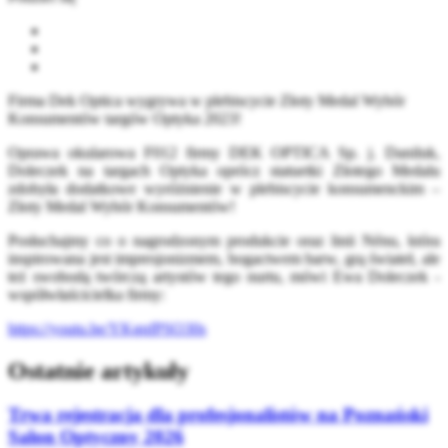
Firma Dek Optica wygrywa w plebiscycie Złoty Medal Wybór
Konsumentów targów Optyka 2023!
Oprawa okularowa F012 firmy DEK OPTICA Sp. j. Daniluk,
Doleczek na targach Optyka oprócz statuetki Złotego Medalu
zdobyła dodatkowe wyróżnienie w plebiscycie konsumenckim –
Złoty Medal Wybór Konsumentów!
Posłuchajmy co o nagrodzonym produkcie oraz linii Nénu, która
inspirowana jest impresjonizmem, bogactwem barw, grą świateł, ale
też swobodą twórczą artystów tego nurtu, mówi Ewa Doleczek -
współwłaścicielka firmy:
https://youtu.be/YKgnfPSO30s
Ostatnie artykuły
Trwa rejestracja dla profesjonalistów na Poznański
Salon Optyczny 2026