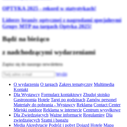
OPTYKA 2025 - rekord w statystykach!
Liderzy branży optycznej z nagrodami specjalnymi
Grupy MTP na targach Optyka 2025!
Bądź na bieżąco
z nadchodzącymi wydarzeniami
Zapisz się do naszego newslettera
Wyślij
O wydarzeniu
O targach
Zakres tematyczny
Multimedia
Kontakt
Dla Wystawcy
Formularz kontaktowy
Zbuduj stoisko
Gastronomia
Hotele
Targi po godzinach
Zamów personel
Materiały do pobrania - Wystawcy
Reklama
Contact Center
Miejski outdoor
Reklama w internecie
Centrum wysyłkowe
Dla Zwiedzających
Ważne informacje
Regulaminy
Dla
zwiedzających
Szatni i bagażu
Media
Akredytacje
Podróż i pobyt
Dojazd
Hotele
Mapa