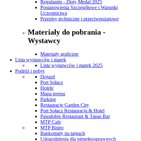
Regulamin - Złoty Medal 2025
Postanowienia Szczegółowe i Warunki
Uczestnictwa
Przepisy techniczne i przeciwpożarowe
Materiały do pobrania -
Wystawcy
Materiały graficzne
Lista wystawców i marek
Lista wystawców i marek 2025
Podróż i pobyt
Dojazd
Port Sołacz
Hotele
Mapa terenu
Parking
Restauracje Garden City
Port Sołacz Restauracja & Hotel
Pasodobre Restaurant & Tapas Bar
MTP Cafe
MTP Bistro
Bankomaty na targach
Udogodnienia dla niepełnosprawnych