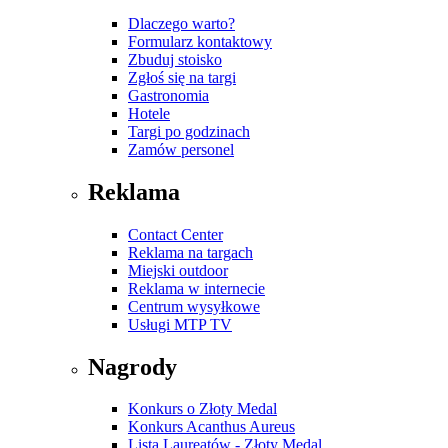
Dlaczego warto?
Formularz kontaktowy
Zbuduj stoisko
Zgłoś się na targi
Gastronomia
Hotele
Targi po godzinach
Zamów personel
Reklama
Contact Center
Reklama na targach
Miejski outdoor
Reklama w internecie
Centrum wysyłkowe
Usługi MTP TV
Nagrody
Konkurs o Złoty Medal
Konkurs Acanthus Aureus
Lista Laureatów - Złoty Medal