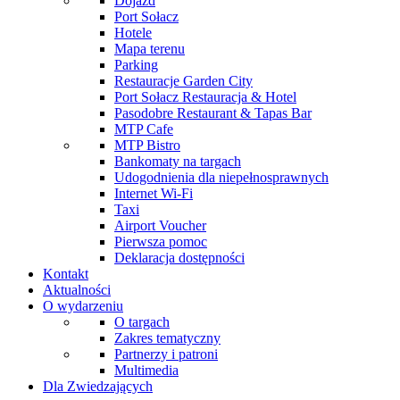
Dojazd
Port Sołacz
Hotele
Mapa terenu
Parking
Restauracje Garden City
Port Sołacz Restauracja & Hotel
Pasodobre Restaurant & Tapas Bar
MTP Cafe
MTP Bistro
Bankomaty na targach
Udogodnienia dla niepełnosprawnych
Internet Wi-Fi
Taxi
Airport Voucher
Pierwsza pomoc
Deklaracja dostępności
Kontakt
Aktualności
O wydarzeniu
O targach
Zakres tematyczny
Partnerzy i patroni
Multimedia
Dla Zwiedzających