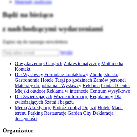
Materiały graficzne
Bądź na bieżąco
z nadchodzącymi wydarzeniami
Zapisz się do naszego newslettera
Wyślij
O wydarzeniu
O targach
Zakres tematyczny
Multimedia
Kontakt
Dla Wystawcy
Formularz kontaktowy
Zbuduj stoisko
Gastronomia
Hotele
Targi po godzinach
Zamów personel
Materiały do pobrania - Wystawcy
Reklama
Contact Center
Miejski outdoor
Reklama w internecie
Centrum wysyłkowe
Dla Zwiedzających
Ważne informacje
Regulaminy
Dla
zwiedzających
Szatni i bagażu
Media
Akredytacje
Podróż i pobyt
Dojazd
Hotele
Mapa
terenu
Parking
Restauracje Garden City
Deklaracja
dostępności
Organizator