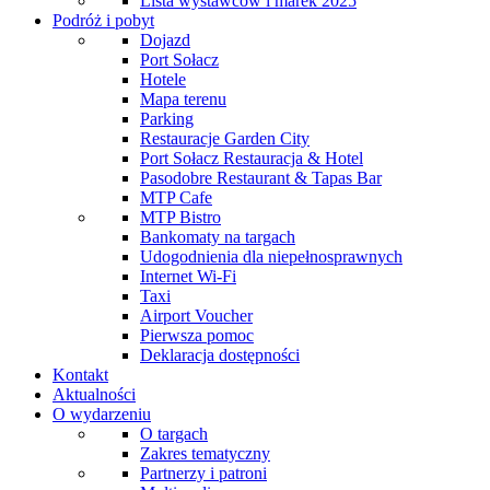
Lista wystawców i marek 2025
Podróż i pobyt
Dojazd
Port Sołacz
Hotele
Mapa terenu
Parking
Restauracje Garden City
Port Sołacz Restauracja & Hotel
Pasodobre Restaurant & Tapas Bar
MTP Cafe
MTP Bistro
Bankomaty na targach
Udogodnienia dla niepełnosprawnych
Internet Wi-Fi
Taxi
Airport Voucher
Pierwsza pomoc
Deklaracja dostępności
Kontakt
Aktualności
O wydarzeniu
O targach
Zakres tematyczny
Partnerzy i patroni