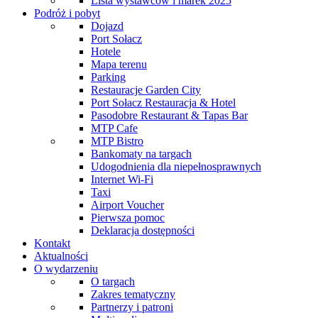
Lista wystawców i marek 2025
Podróż i pobyt
Dojazd
Port Sołacz
Hotele
Mapa terenu
Parking
Restauracje Garden City
Port Sołacz Restauracja & Hotel
Pasodobre Restaurant & Tapas Bar
MTP Cafe
MTP Bistro
Bankomaty na targach
Udogodnienia dla niepełnosprawnych
Internet Wi-Fi
Taxi
Airport Voucher
Pierwsza pomoc
Deklaracja dostępności
Kontakt
Aktualności
O wydarzeniu
O targach
Zakres tematyczny
Partnerzy i patroni