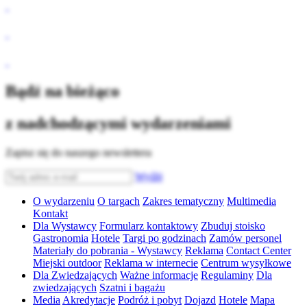
Bądź na bieżąco
z nadchodzącymi wydarzeniami
Zapisz się do naszego newslettera
Wyślij
O wydarzeniu
O targach
Zakres tematyczny
Multimedia
Kontakt
Dla Wystawcy
Formularz kontaktowy
Zbuduj stoisko
Gastronomia
Hotele
Targi po godzinach
Zamów personel
Materiały do pobrania - Wystawcy
Reklama
Contact Center
Miejski outdoor
Reklama w internecie
Centrum wysyłkowe
Dla Zwiedzających
Ważne informacje
Regulaminy
Dla
zwiedzających
Szatni i bagażu
Media
Akredytacje
Podróż i pobyt
Dojazd
Hotele
Mapa