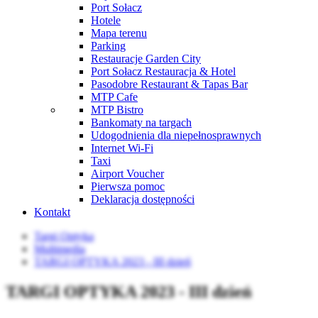
Port Sołacz
Hotele
Mapa terenu
Parking
Restauracje Garden City
Port Sołacz Restauracja & Hotel
Pasodobre Restaurant & Tapas Bar
MTP Cafe
MTP Bistro
Bankomaty na targach
Udogodnienia dla niepełnosprawnych
Internet Wi-Fi
Taxi
Airport Voucher
Pierwsza pomoc
Deklaracja dostępności
Kontakt
Targi Optyka
Multimedia
TARGI OPTYKA 2023 - III dzień
TARGI OPTYKA 2023 - III dzień